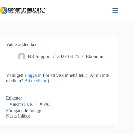
Value-added tax
BR Support
2023-04-25
Ekonomi
Vänligen
Logga in
För att visa innehållet.
(- Är du inte
medlem?
Bli medlem!
)
Etiketter
#
moms i UK
#
VAT
Föregående
Inlägg
Nästa
Inlägg